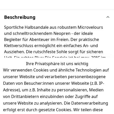
Beschreibung
Sportliche Halbsandale aus robustem Microvelours
und schnelltrocknendem Neopren - der ideale
Begleiter für Abenteuer im Freien. Der praktische
Klettverschluss ermöglicht ein einfaches An- und
Ausziehen. Die rutschfeste Sohle sorgt für sicheren
Halt. Ein echtes Plus: Die Sandale ist bei max. 30°C im
Ihre Privatsphäre ist uns wichtig
Schonwaschgang waschmaschinengeeignet – für
Wir verwenden Cookies und ähnliche Technologien auf
unkomplizierte Pflege nach dem Spielen. Richter
Kinderschuhe - Kids shoes since 1893.
unserer Website und verarbeiten personenbezogene
Daten von Besucher:innen unserer Webseite (z.B. IP-
Adresse), um z.B. Inhalte zu personalisieren, Medien
Produktdetails
von Drittanbietern einzubinden oder Zugriffe auf
unsere Website zu analysieren. Die Datenverarbeitung
Kundenrezensionen
erfolgt erst durch gesetzte Cookies. Wir teilen diese