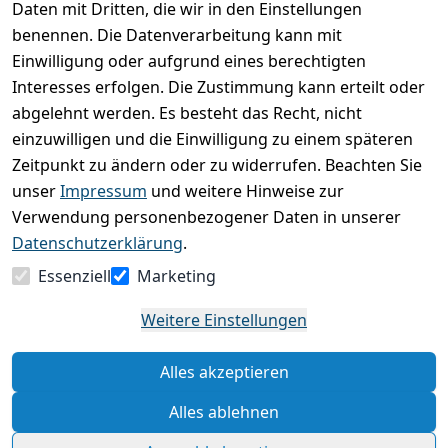
Daten mit Dritten, die wir in den Einstellungen
Durchschnittliche Bewertung
0
benennen. Die Datenverarbeitung kann mit
Einwilligung oder aufgrund eines berechtigten
Basierend auf 0 Bewertung(en)
Interesses erfolgen. Die Zustimmung kann erteilt oder
Bewertung abgeben
abgelehnt werden. Es besteht das Recht, nicht
einzuwilligen und die Einwilligung zu einem späteren
5
( 0 )
Zeitpunkt zu ändern oder zu widerrufen. Beachten Sie
4
( 0 )
unser
Impressum
und weitere Hinweise zur
3
( 0 )
Verwendung personenbezogener Daten in unserer
2
( 0 )
Datenschutzerklärung
.
1
( 0 )
Essenziell
Marketing
Es hat noch niemand eine Bewertung für diesen
Weitere Einstellungen
Artikel abgegeben
Alles akzeptieren
Rechtliche Hinweise – Klicken Sie hier für weitere
Informationen
Alles ablehnen