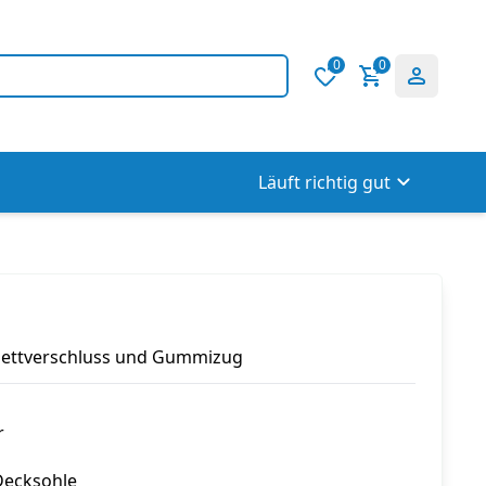
0
0
Läuft richtig gut
Klettverschluss und Gummizug
r
Decksohle