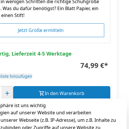
in wenigen Schritten die richtige Schuhgröße
n. Was du dafür benötigst? Ein Blatt Papier, ein
einen Stift!
Jetzt Größe ermitteln
tig, Lieferzeit 4-5 Werktage
74,99 €
*
liste hinzufügen
In den Warenkorb
sphäre ist uns wichtig
gl.
Versandkosten
gien auf unserer Website und verarbeiten
serer Webseite (z.B. IP-Adresse), um z.B. Inhalte zu
nzubinden oder Zugriffe auf unsere Website zu