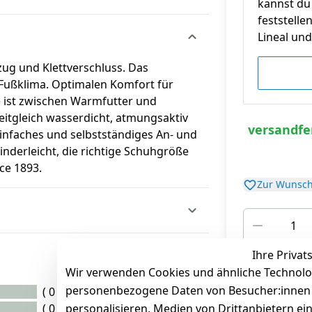
kannst du 
feststelle
Lineal und 
zug und Klettverschluss. Das
 Fußklima. Optimalen Komfort für
e ist zwischen Warmfutter und
itgleich wasserdicht, atmungsaktiv
versandfer
einfaches und selbstständiges An- und
nderleicht, die richtige Schuhgröße
ce 1893.
Zur Wunsch
Ihre Privat
*
inkl. ges. MwSt
zz
Wir verwenden Cookies und ähnliche Technolo
personenbezogene Daten von Besucher:innen un
( 0 )
( 0 )
personalisieren, Medien von Drittanbietern ei