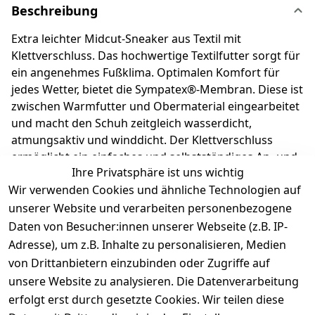
Beschreibung
Extra leichter Midcut-Sneaker aus Textil mit
Klettverschluss. Das hochwertige Textilfutter sorgt für
ein angenehmes Fußklima. Optimalen Komfort für
jedes Wetter, bietet die Sympatex®-Membran. Diese ist
zwischen Warmfutter und Obermaterial eingearbeitet
und macht den Schuh zeitgleich wasserdicht,
atmungsaktiv und winddicht. Der Klettverschluss
ermöglicht ein einfaches und selbstständiges An- und
Ihre Privatsphäre ist uns wichtig
Ausziehen.Die herausnehmbare Einlage macht es
Wir verwenden Cookies und ähnliche Technologien auf
kinderleicht, die richtige Schuhgröße auszuwählen.
Richter Kinderschuhe - Kids shoes since 1893.
unserer Website und verarbeiten personenbezogene
Daten von Besucher:innen unserer Webseite (z.B. IP-
Adresse), um z.B. Inhalte zu personalisieren, Medien
Produktdetails
von Drittanbietern einzubinden oder Zugriffe auf
unsere Website zu analysieren. Die Datenverarbeitung
Kundenrezensionen
erfolgt erst durch gesetzte Cookies. Wir teilen diese