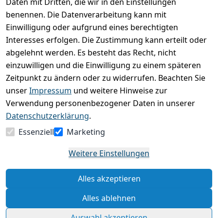
Daten mit Dritten, die wir in den Einstellungen
Durchschnittliche Bewertung
0
benennen. Die Datenverarbeitung kann mit
Einwilligung oder aufgrund eines berechtigten
Basierend auf 0 Bewertung(en)
Interesses erfolgen. Die Zustimmung kann erteilt oder
Bewertung abgeben
abgelehnt werden. Es besteht das Recht, nicht
einzuwilligen und die Einwilligung zu einem späteren
5
( 0 )
Zeitpunkt zu ändern oder zu widerrufen. Beachten Sie
4
( 0 )
unser
Impressum
und weitere Hinweise zur
3
( 0 )
Verwendung personenbezogener Daten in unserer
2
( 0 )
Datenschutzerklärung
.
1
( 0 )
Essenziell
Marketing
Es hat noch niemand eine Bewertung für diesen
Weitere Einstellungen
Artikel abgegeben
Alles akzeptieren
Rechtliche Hinweise – Klicken Sie hier für weitere
Informationen
Alles ablehnen
Auswahl akzeptieren