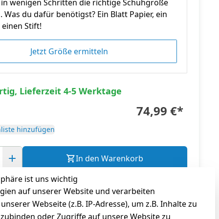
in wenigen Schritten die richtige Schuhgröße
n. Was du dafür benötigst? Ein Blatt Papier, ein
einen Stift!
Jetzt Größe ermitteln
tig, Lieferzeit 4-5 Werktage
74,99 €
*
liste hinzufügen
In den Warenkorb
sphäre ist uns wichtig
gl.
Versandkosten
gien auf unserer Website und verarbeiten
serer Webseite (z.B. IP-Adresse), um z.B. Inhalte zu
nzubinden oder Zugriffe auf unsere Website zu