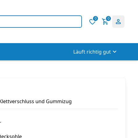
0
0
Läuft richtig gut
 Klettverschluss und Gummizug
r
Decksohle