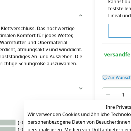
kannst du 
feststelle
Lineal und 
 Klettverschluss. Das hochwertige
timalen Komfort für jedes Wetter,
n Warmfutter und Obermaterial
erdicht, atmungsaktiv und winddicht.
versandfer
elbstständiges An- und Ausziehen. Die
 richtige Schuhgröße auszuwählen.
Zur Wunsch
Ihre Privat
*
inkl. ges. MwSt
zz
Wir verwenden Cookies und ähnliche Technolo
personenbezogene Daten von Besucher:innen un
( 0 )
( 0 )
personalisieren, Medien von Drittanbietern ei