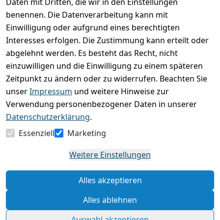
Daten mit Dritten, die wir in den Einstellungen
Durchschnittliche Bewertung
0
benennen. Die Datenverarbeitung kann mit
Einwilligung oder aufgrund eines berechtigten
Basierend auf 0 Bewertung(en)
Interesses erfolgen. Die Zustimmung kann erteilt oder
Bewertung abgeben
abgelehnt werden. Es besteht das Recht, nicht
einzuwilligen und die Einwilligung zu einem späteren
5
( 0 )
Zeitpunkt zu ändern oder zu widerrufen. Beachten Sie
4
( 0 )
unser
Impressum
und weitere Hinweise zur
3
( 0 )
Verwendung personenbezogener Daten in unserer
2
( 0 )
Datenschutzerklärung
.
1
( 0 )
Essenziell
Marketing
Es hat noch niemand eine Bewertung für diesen
Weitere Einstellungen
Artikel abgegeben
Alles akzeptieren
Rechtliche Hinweise – Klicken Sie hier für weitere
Informationen
Alles ablehnen
Auswahl akzeptieren