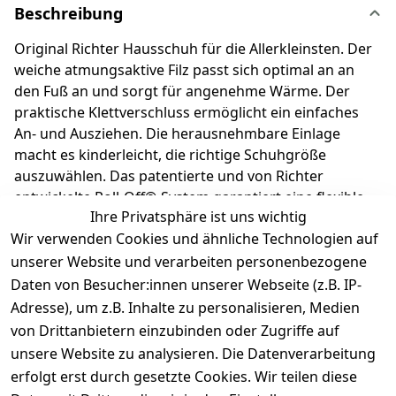
Beschreibung
Original Richter Hausschuh für die Allerkleinsten. Der
weiche atmungsaktive Filz passt sich optimal an an
den Fuß an und sorgt für angenehme Wärme. Der
praktische Klettverschluss ermöglicht ein einfaches
An- und Ausziehen. Die herausnehmbare Einlage
macht es kinderleicht, die richtige Schuhgröße
auszuwählen. Das patentierte und von Richter
entwickelte Roll-Off®-System garantiert eine flexible
Ihre Privatsphäre ist uns wichtig
Sohle, die das natürliche Wachstum der Füße
Wir verwenden Cookies und ähnliche Technologien auf
unterstützt. Richter Kinderschuhe - Kids shoes since
1893.
unserer Website und verarbeiten personenbezogene
Daten von Besucher:innen unserer Webseite (z.B. IP-
Adresse), um z.B. Inhalte zu personalisieren, Medien
Produktdetails
von Drittanbietern einzubinden oder Zugriffe auf
unsere Website zu analysieren. Die Datenverarbeitung
Kundenrezensionen
erfolgt erst durch gesetzte Cookies. Wir teilen diese