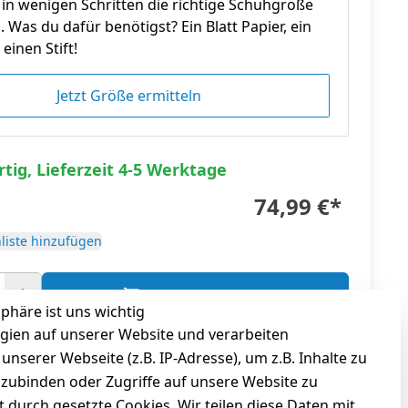
in wenigen Schritten die richtige Schuhgröße
n. Was du dafür benötigst? Ein Blatt Papier, ein
einen Stift!
Jetzt Größe ermitteln
tig, Lieferzeit 4-5 Werktage
74,99 €
*
liste hinzufügen
In den Warenkorb
sphäre ist uns wichtig
gien auf unserer Website und verarbeiten
gl.
Versandkosten
serer Webseite (z.B. IP-Adresse), um z.B. Inhalte zu
nzubinden oder Zugriffe auf unsere Website zu
t durch gesetzte Cookies. Wir teilen diese Daten mit