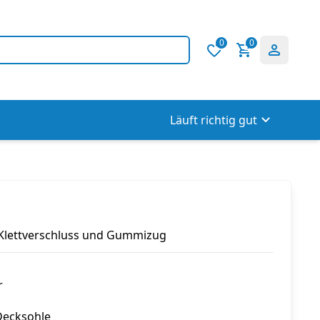
0
0
Läuft richtig gut
 Klettverschluss und Gummizug
r
Decksohle