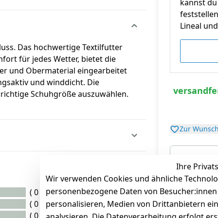
kannst du 
feststelle
Lineal und 
uss. Das hochwertige Textilfutter
rt für jedes Wetter, bietet die
r und Obermaterial eingearbeitet
gsaktiv und winddicht. Die
versandfer
 richtige Schuhgröße auszuwählen.
Zur Wunsch
Ihre Privat
Wir verwenden Cookies und ähnliche Technolo
*
inkl. ges. MwSt
zz
personenbezogene Daten von Besucher:innen un
( 0 )
( 0 )
personalisieren, Medien von Drittanbietern ei
( 0 )
analysieren. Die Datenverarbeitung erfolgt ers