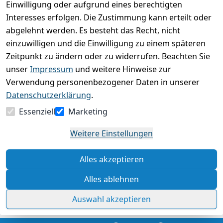
Einwilligung oder aufgrund eines berechtigten
Basierend auf 0 Bewertung(en)
Interesses erfolgen. Die Zustimmung kann erteilt oder
Bewertung abgeben
abgelehnt werden. Es besteht das Recht, nicht
einzuwilligen und die Einwilligung zu einem späteren
5
( 0 )
Zeitpunkt zu ändern oder zu widerrufen. Beachten Sie
4
( 0 )
unser
Impressum
und weitere Hinweise zur
3
( 0 )
Verwendung personenbezogener Daten in unserer
2
( 0 )
Datenschutzerklärung
.
1
( 0 )
Essenziell
Marketing
Es hat noch niemand eine Bewertung für diesen
Weitere Einstellungen
Artikel abgegeben
Alles akzeptieren
Rechtliche Hinweise – Klicken Sie hier für weitere
Informationen
Alles ablehnen
Auswahl akzeptieren