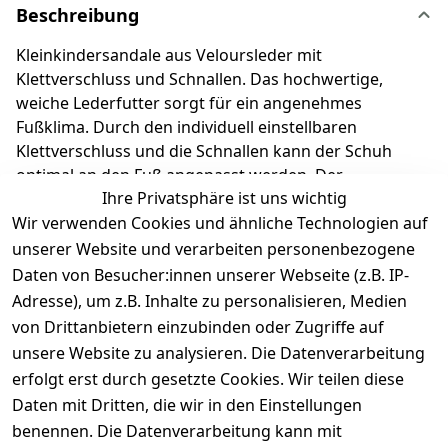
Beschreibung
Kleinkindersandale aus Veloursleder mit
Klettverschluss und Schnallen. Das hochwertige,
weiche Lederfutter sorgt für ein angenehmes
Fußklima. Durch den individuell einstellbaren
Klettverschluss und die Schnallen kann der Schuh
optimal an den Fuß angepasst werden. Der
Ihre Privatsphäre ist uns wichtig
Klettverschluss ermöglicht ein einfaches und
Wir verwenden Cookies und ähnliche Technologien auf
selbstständiges An- und Ausziehen. Richter
Kinderschuhe - Kids shoes since 1893.
unserer Website und verarbeiten personenbezogene
Daten von Besucher:innen unserer Webseite (z.B. IP-
Adresse), um z.B. Inhalte zu personalisieren, Medien
Produktdetails
von Drittanbietern einzubinden oder Zugriffe auf
unsere Website zu analysieren. Die Datenverarbeitung
Kundenrezensionen
erfolgt erst durch gesetzte Cookies. Wir teilen diese
Daten mit Dritten, die wir in den Einstellungen
Durchschnittliche Bewertung
0
benennen. Die Datenverarbeitung kann mit