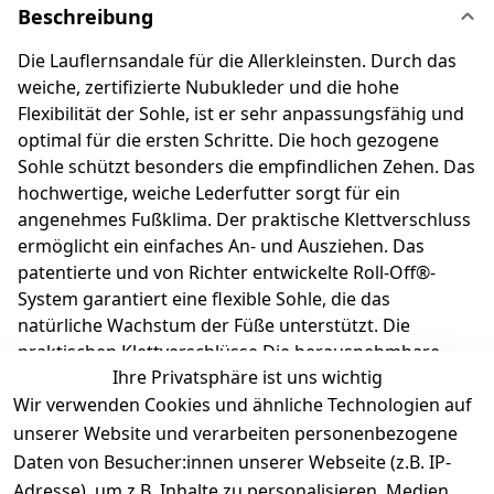
Beschreibung
Die Lauflernsandale für die Allerkleinsten. Durch das
weiche, zertifizierte Nubukleder und die hohe
Flexibilität der Sohle, ist er sehr anpassungsfähig und
optimal für die ersten Schritte. Die hoch gezogene
Sohle schützt besonders die empfindlichen Zehen. Das
hochwertige, weiche Lederfutter sorgt für ein
angenehmes Fußklima. Der praktische Klettverschluss
ermöglicht ein einfaches An- und Ausziehen. Das
patentierte und von Richter entwickelte Roll-Off®-
System garantiert eine flexible Sohle, die das
natürliche Wachstum der Füße unterstützt. Die
praktischen Klettverschlüsse Die herausnehmbare
Ihre Privatsphäre ist uns wichtig
Echt Leder Einlage macht es kinderleicht, die richtige
Wir verwenden Cookies und ähnliche Technologien auf
Schuhgröße auszuwählen. Dein Kind steht auf Natur
pur! Richter Kinderschuhe - Kids shoes since 1893.
unserer Website und verarbeiten personenbezogene
Daten von Besucher:innen unserer Webseite (z.B. IP-
Adresse), um z.B. Inhalte zu personalisieren, Medien