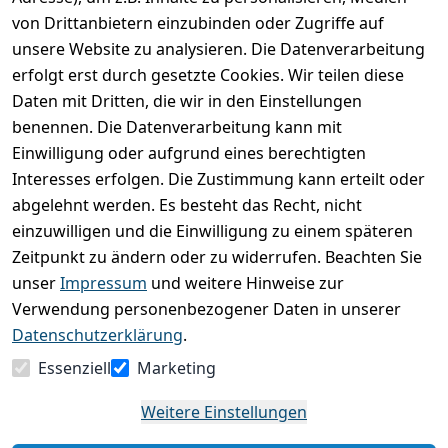
Produktdetails
von Drittanbietern einzubinden oder Zugriffe auf
unsere Website zu analysieren. Die Datenverarbeitung
Kundenrezensionen
erfolgt erst durch gesetzte Cookies. Wir teilen diese
Daten mit Dritten, die wir in den Einstellungen
Durchschnittliche Bewertung
0
benennen. Die Datenverarbeitung kann mit
Einwilligung oder aufgrund eines berechtigten
Basierend auf 0 Bewertung(en)
Interesses erfolgen. Die Zustimmung kann erteilt oder
Bewertung abgeben
abgelehnt werden. Es besteht das Recht, nicht
einzuwilligen und die Einwilligung zu einem späteren
5
( 0 )
Zeitpunkt zu ändern oder zu widerrufen. Beachten Sie
4
( 0 )
unser
Impressum
und weitere Hinweise zur
3
( 0 )
Verwendung personenbezogener Daten in unserer
2
( 0 )
Datenschutzerklärung
.
1
( 0 )
Essenziell
Marketing
Es hat noch niemand eine Bewertung für diesen
Weitere Einstellungen
Artikel abgegeben