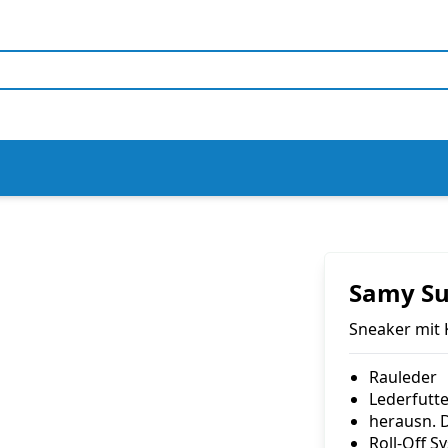
Samy S
Sneaker mit 
Rauleder
Lederfutte
herausn. 
Roll-Off S