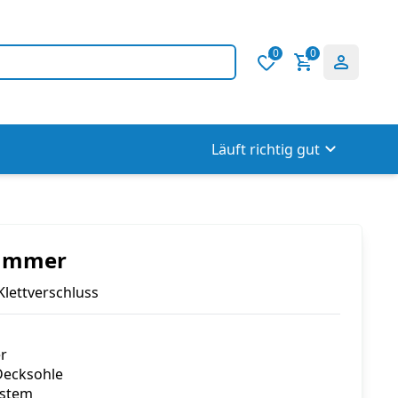
0
0
Läuft richtig gut
ummer
Klettverschluss
r
Decksohle
ystem