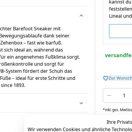
kannst du 
feststelle
Lineal und 
ichter Barefoot Sneaker mit
e Bewegungsabläufe dank seiner
n Zehenbox – fast wie barfuß.
t sich ideal an, während das
versandfer
für ein angenehmes Fußklima sorgt.
rößenkontrolle und sorgt für
ff®-System fördert der Schuh das
ße – ideal für erste Schritte und
Zur Wunsch
 since 1893.
*
inkl. ges. MwSt
zz
Ihre Privat
Wir verwenden Cookies und ähnliche Technolo