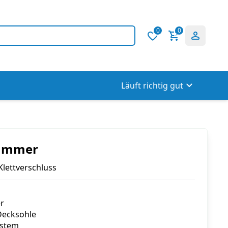
0
0
Läuft richtig gut
ummer
Klettverschluss
r
Decksohle
ystem