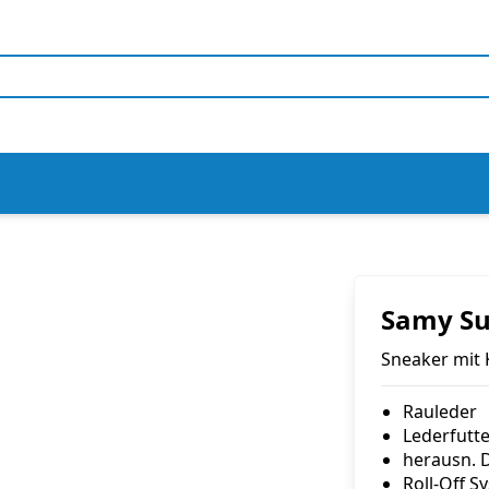
Samy S
Sneaker mit 
Rauleder
Lederfutte
herausn. 
Roll-Off S