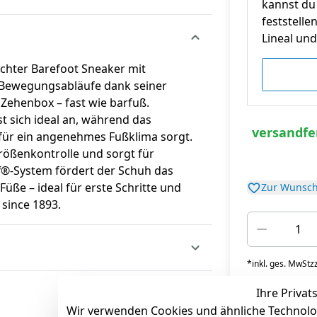
kannst du 
feststelle
Lineal und 
ichter Barefoot Sneaker mit
e Bewegungsabläufe dank seiner
n Zehenbox – fast wie barfuß.
t sich ideal an, während das
versandfer
für ein angenehmes Fußklima sorgt.
rößenkontrolle und sorgt für
ff®-System fördert der Schuh das
ße – ideal für erste Schritte und
Zur Wunsch
 since 1893.
*
inkl. ges. MwSt
zz
Ihre Privat
Wir verwenden Cookies und ähnliche Technolo