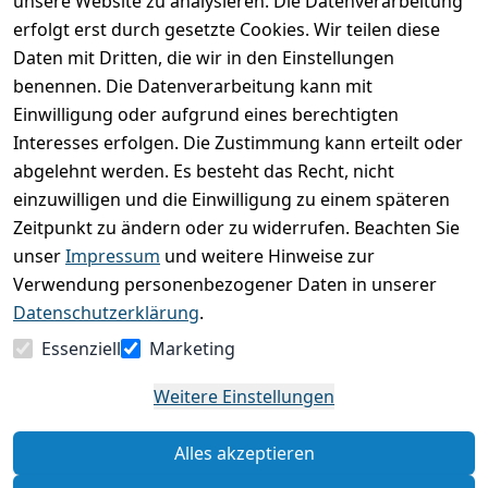
unsere Website zu analysieren. Die Datenverarbeitung
Kundenrezensionen
erfolgt erst durch gesetzte Cookies. Wir teilen diese
Daten mit Dritten, die wir in den Einstellungen
Durchschnittliche Bewertung
0
benennen. Die Datenverarbeitung kann mit
Einwilligung oder aufgrund eines berechtigten
Basierend auf 0 Bewertung(en)
Interesses erfolgen. Die Zustimmung kann erteilt oder
Bewertung abgeben
abgelehnt werden. Es besteht das Recht, nicht
einzuwilligen und die Einwilligung zu einem späteren
5
( 0 )
Zeitpunkt zu ändern oder zu widerrufen. Beachten Sie
4
( 0 )
unser
Impressum
und weitere Hinweise zur
3
( 0 )
Verwendung personenbezogener Daten in unserer
2
( 0 )
Datenschutzerklärung
.
1
( 0 )
Essenziell
Marketing
Es hat noch niemand eine Bewertung für diesen
Weitere Einstellungen
Artikel abgegeben
Alles akzeptieren
Rechtliche Hinweise – Klicken Sie hier für weitere