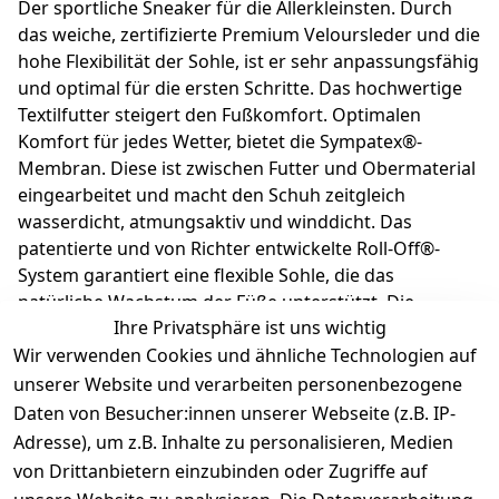
Der sportliche Sneaker für die Allerkleinsten. Durch
das weiche, zertifizierte Premium Veloursleder und die
hohe Flexibilität der Sohle, ist er sehr anpassungsfähig
und optimal für die ersten Schritte. Das hochwertige
Textilfutter steigert den Fußkomfort. Optimalen
Komfort für jedes Wetter, bietet die Sympatex®-
Membran. Diese ist zwischen Futter und Obermaterial
eingearbeitet und macht den Schuh zeitgleich
wasserdicht, atmungsaktiv und winddicht. Das
patentierte und von Richter entwickelte Roll-Off®-
System garantiert eine flexible Sohle, die das
natürliche Wachstum der Füße unterstützt. Die
Ihre Privatsphäre ist uns wichtig
herausnehmbare Echt Leder Einlage macht es
Wir verwenden Cookies und ähnliche Technologien auf
kinderleicht, die richtige Schuhgröße auszuwählen.
Richter Kinderschuhe - Kids shoes since 1893.
unserer Website und verarbeiten personenbezogene
Daten von Besucher:innen unserer Webseite (z.B. IP-
Adresse), um z.B. Inhalte zu personalisieren, Medien
Produktdetails
von Drittanbietern einzubinden oder Zugriffe auf