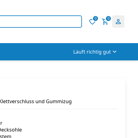
0
0
Läuft richtig gut
 Klettverschluss und Gummizug
r
Decksohle
ystem