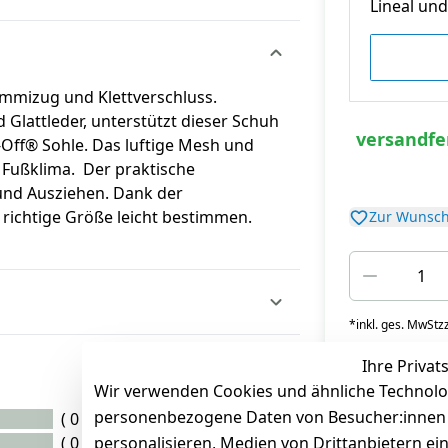
Lineal und 
Gummizug und Klettverschluss.
d Glattleder, unterstützt dieser Schuh
versandfer
l-Off® Sohle. Das luftige Mesh und
 Fußklima. Der praktische
 und Ausziehen. Dank der
 richtige Größe leicht bestimmen.
Zur Wunsch
*
inkl. ges. MwSt
zz
Ihre Privat
Wir verwenden Cookies und ähnliche Technolo
personenbezogene Daten von Besucher:innen un
( 0 )
( 0 )
personalisieren, Medien von Drittanbietern ei