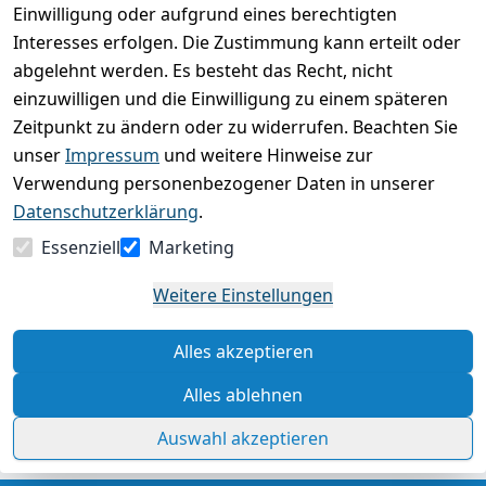
Einwilligung oder aufgrund eines berechtigten
Basierend auf 0 Bewertung(en)
Interesses erfolgen. Die Zustimmung kann erteilt oder
Bewertung abgeben
abgelehnt werden. Es besteht das Recht, nicht
einzuwilligen und die Einwilligung zu einem späteren
5
( 0 )
Zeitpunkt zu ändern oder zu widerrufen. Beachten Sie
4
( 0 )
unser
Impressum
und weitere Hinweise zur
3
( 0 )
Verwendung personenbezogener Daten in unserer
2
( 0 )
Datenschutzerklärung
.
1
( 0 )
Essenziell
Marketing
Es hat noch niemand eine Bewertung für diesen
Weitere Einstellungen
Artikel abgegeben
Alles akzeptieren
Rechtliche Hinweise – Klicken Sie hier für weitere
Informationen
Alles ablehnen
Auswahl akzeptieren