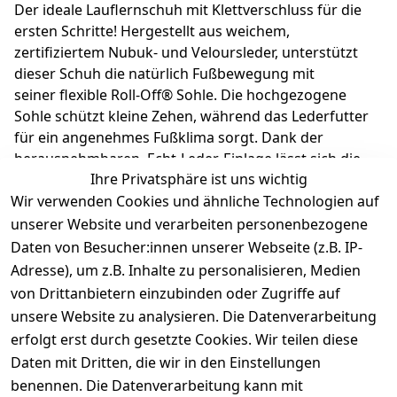
Der ideale Lauflernschuh mit Klettverschluss für die
ersten Schritte! Hergestellt aus weichem,
zertifiziertem Nubuk- und Veloursleder, unterstützt
dieser Schuh die natürlich Fußbewegung mit
seiner flexible Roll-Off® Sohle. Die hochgezogene
Sohle schützt kleine Zehen, während das Lederfutter
für ein angenehmes Fußklima sorgt. Dank der
herausnehmbaren, Echt-Leder-Einlage lässt sich die
Ihre Privatsphäre ist uns wichtig
richtige Größe leicht bestimmen. Dein Kind steht nur
Wir verwenden Cookies und ähnliche Technologien auf
auf Natur pur! Richter Kinderschuhe - Kids shoes since
1893.
unserer Website und verarbeiten personenbezogene
Daten von Besucher:innen unserer Webseite (z.B. IP-
Adresse), um z.B. Inhalte zu personalisieren, Medien
Produktdetails
von Drittanbietern einzubinden oder Zugriffe auf
unsere Website zu analysieren. Die Datenverarbeitung
Kundenrezensionen
erfolgt erst durch gesetzte Cookies. Wir teilen diese
Daten mit Dritten, die wir in den Einstellungen
Durchschnittliche Bewertung
0
benennen. Die Datenverarbeitung kann mit