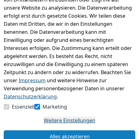
unsere Website zu analysieren. Die Datenverarbeitung
Kundenrezensionen
erfolgt erst durch gesetzte Cookies. Wir teilen diese
Daten mit Dritten, die wir in den Einstellungen
Durchschnittliche Bewertung
0
benennen. Die Datenverarbeitung kann mit
Einwilligung oder aufgrund eines berechtigten
Basierend auf 0 Bewertung(en)
Interesses erfolgen. Die Zustimmung kann erteilt oder
Bewertung abgeben
abgelehnt werden. Es besteht das Recht, nicht
einzuwilligen und die Einwilligung zu einem späteren
5
( 0 )
Zeitpunkt zu ändern oder zu widerrufen. Beachten Sie
4
( 0 )
unser
Impressum
und weitere Hinweise zur
3
( 0 )
Verwendung personenbezogener Daten in unserer
2
( 0 )
Datenschutzerklärung
.
1
( 0 )
Essenziell
Marketing
Es hat noch niemand eine Bewertung für diesen
Weitere Einstellungen
Artikel abgegeben
Alles akzeptieren