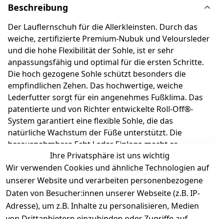
Beschreibung
Der Lauflernschuh für die Allerkleinsten. Durch das
weiche, zertifizierte Premium-Nubuk und Veloursleder
und die hohe Flexibilität der Sohle, ist er sehr
anpassungsfähig und optimal für die ersten Schritte.
Die hoch gezogene Sohle schützt besonders die
empfindlichen Zehen. Das hochwertige, weiche
Lederfutter sorgt für ein angenehmes Fußklima. Das
patentierte und von Richter entwickelte Roll-Off®-
System garantiert eine flexible Sohle, die das
natürliche Wachstum der Füße unterstützt. Die
herausnehmbare Echt Leder Einlage macht es
Ihre Privatsphäre ist uns wichtig
kinderleicht, die richtige Schuhgröße auszuwählen.
Wir verwenden Cookies und ähnliche Technologien auf
Dein Kind steht auf Natur pur! Richter Kinderschuhe -
Kids shoes since 1893.
unserer Website und verarbeiten personenbezogene
Daten von Besucher:innen unserer Webseite (z.B. IP-
Adresse), um z.B. Inhalte zu personalisieren, Medien
Produktdetails
von Drittanbietern einzubinden oder Zugriffe auf