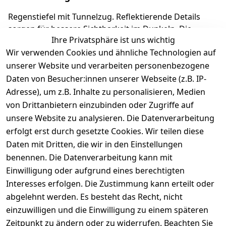
Regenstiefel mit Tunnelzug. Reflektierende Details
sorgen für bessere Sichtbarkeit im Dunkeln. Die
Ihre Privatsphäre ist uns wichtig
herausnehmbare Einlage macht es kinderleicht, die
Wir verwenden Cookies und ähnliche Technologien auf
richtige Schuhgröße auszuwählen. Richter
Kinderschuhe - Kids Shoes since 1893.
unserer Website und verarbeiten personenbezogene
Daten von Besucher:innen unserer Webseite (z.B. IP-
Adresse), um z.B. Inhalte zu personalisieren, Medien
Produktdetails
von Drittanbietern einzubinden oder Zugriffe auf
unsere Website zu analysieren. Die Datenverarbeitung
Kundenrezensionen
erfolgt erst durch gesetzte Cookies. Wir teilen diese
Daten mit Dritten, die wir in den Einstellungen
Durchschnittliche Bewertung
0
benennen. Die Datenverarbeitung kann mit
Einwilligung oder aufgrund eines berechtigten
Basierend auf 0 Bewertung(en)
Interesses erfolgen. Die Zustimmung kann erteilt oder
Bewertung abgeben
abgelehnt werden. Es besteht das Recht, nicht
einzuwilligen und die Einwilligung zu einem späteren
5
( 0 )
Zeitpunkt zu ändern oder zu widerrufen. Beachten Sie