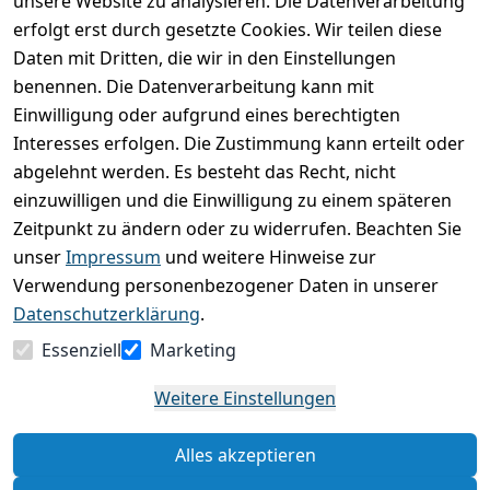
unsere Website zu analysieren. Die Datenverarbeitung
Kundenrezensionen
erfolgt erst durch gesetzte Cookies. Wir teilen diese
Daten mit Dritten, die wir in den Einstellungen
Durchschnittliche Bewertung
0
benennen. Die Datenverarbeitung kann mit
Einwilligung oder aufgrund eines berechtigten
Basierend auf 0 Bewertung(en)
Interesses erfolgen. Die Zustimmung kann erteilt oder
Bewertung abgeben
abgelehnt werden. Es besteht das Recht, nicht
einzuwilligen und die Einwilligung zu einem späteren
5
( 0 )
Zeitpunkt zu ändern oder zu widerrufen. Beachten Sie
4
( 0 )
unser
Impressum
und weitere Hinweise zur
3
( 0 )
Verwendung personenbezogener Daten in unserer
2
( 0 )
Datenschutzerklärung
.
1
( 0 )
Essenziell
Marketing
Es hat noch niemand eine Bewertung für diesen
Weitere Einstellungen
Artikel abgegeben
Alles akzeptieren
Rechtliche Hinweise – Klicken Sie hier für weitere