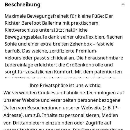
Beschreibung
Maximale Bewegungsfreiheit für kleine Füße: Der
Richter Barefoot Ballerina mit praktischem
Klettverschluss unterstützt natürliche
Bewegungsabläufe dank seiner ultraflexiblen, flachen
Sohle und einer extra breiten Zehenbox – fast wie
barfuß. Das weiche, zertifizierte Premium-
Veloursleder passt sich ideal an. Die herausnehmbare
Ledereinlage erleichtert die Größenkontrolle und
sorgt für zusätzlichen Komfort. Mit dem patentierten
Roll-Off®-System fördert der Schuh das natürliche
Ihre Privatsphäre ist uns wichtig
Abrollen und gesunde Wachstum junger Füße – ideal
Wir verwenden Cookies und ähnliche Technologien auf
für erste Schritte und aktive Abenteuer. Richter
Kinderschuhe - Kids shoes since 1893.
unserer Website und verarbeiten personenbezogene
Daten von Besucher:innen unserer Webseite (z.B. IP-
Adresse), um z.B. Inhalte zu personalisieren, Medien
Produktdetails
von Drittanbietern einzubinden oder Zugriffe auf