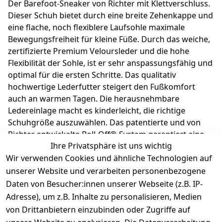
Der Barefoot-Sneaker von Richter mit Klettverschluss.
Dieser Schuh bietet durch eine breite Zehenkappe und
eine flache, noch flexiblere Laufsohle maximale
Bewegungsfreiheit für kleine Füße. Durch das weiche,
zertifizierte Premium Veloursleder und die hohe
Flexibilität der Sohle, ist er sehr anspassungsfähig und
optimal für die ersten Schritte. Das qualitativ
hochwertige Lederfutter steigert den Fußkomfort
auch an warmen Tagen. Die herausnehmbare
Ledereinlage macht es kinderleicht, die richtige
Schuhgröße auszuwählen. Das patentierte und von
Richter entwickelte Roll-Off®-System garantiert eine
Ihre Privatsphäre ist uns wichtig
flexible Sohle, die das natürliche Wachstum der Füße
Wir verwenden Cookies und ähnliche Technologien auf
unterstützt. Richter Kinderschuhe - Kids shoes since
1893.
unserer Website und verarbeiten personenbezogene
Daten von Besucher:innen unserer Webseite (z.B. IP-
Adresse), um z.B. Inhalte zu personalisieren, Medien
Produktdetails
von Drittanbietern einzubinden oder Zugriffe auf