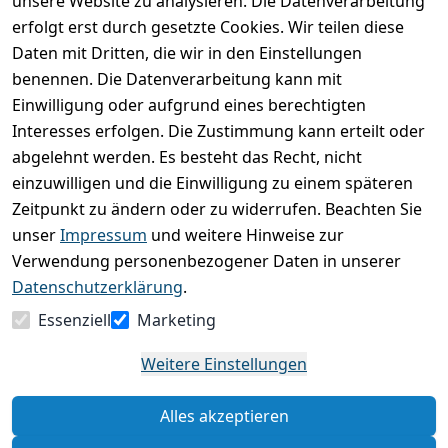
unsere Website zu analysieren. Die Datenverarbeitung
Kundenrezensionen
erfolgt erst durch gesetzte Cookies. Wir teilen diese
Daten mit Dritten, die wir in den Einstellungen
Durchschnittliche Bewertung
0
benennen. Die Datenverarbeitung kann mit
Einwilligung oder aufgrund eines berechtigten
Basierend auf 0 Bewertung(en)
Interesses erfolgen. Die Zustimmung kann erteilt oder
Bewertung abgeben
abgelehnt werden. Es besteht das Recht, nicht
einzuwilligen und die Einwilligung zu einem späteren
5
( 0 )
Zeitpunkt zu ändern oder zu widerrufen. Beachten Sie
4
( 0 )
unser
Impressum
und weitere Hinweise zur
3
( 0 )
Verwendung personenbezogener Daten in unserer
2
( 0 )
Datenschutzerklärung
.
1
( 0 )
Essenziell
Marketing
Es hat noch niemand eine Bewertung für diesen
Weitere Einstellungen
Artikel abgegeben
Alles akzeptieren
Rechtliche Hinweise – Klicken Sie hier für weitere