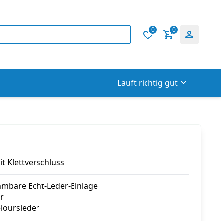
0
0
Läuft richtig gut
t Klettverschluss
mbare Echt-Leder-Einlage
r
loursleder