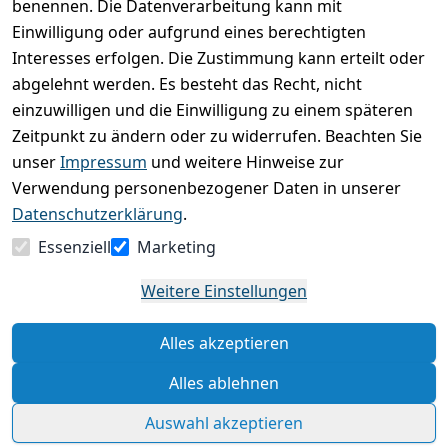
0
benennen. Die Datenverarbeitung kann mit
Einwilligung oder aufgrund eines berechtigten
Basierend auf 0 Bewertung(en)
Interesses erfolgen. Die Zustimmung kann erteilt oder
Bewertung abgeben
abgelehnt werden. Es besteht das Recht, nicht
einzuwilligen und die Einwilligung zu einem späteren
5
( 0 )
Zeitpunkt zu ändern oder zu widerrufen. Beachten Sie
4
( 0 )
unser
Impressum
und weitere Hinweise zur
3
( 0 )
Verwendung personenbezogener Daten in unserer
2
( 0 )
Datenschutzerklärung
.
1
( 0 )
Essenziell
Marketing
Es hat noch niemand eine Bewertung für diesen
Weitere Einstellungen
Artikel abgegeben
Alles akzeptieren
Rechtliche Hinweise – Klicken Sie hier für weitere
Informationen
Alles ablehnen
Auswahl akzeptieren