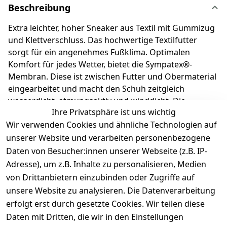
Beschreibung
Extra leichter, hoher Sneaker aus Textil mit Gummizug
und Klettverschluss. Das hochwertige Textilfutter
sorgt für ein angenehmes Fußklima. Optimalen
Komfort für jedes Wetter, bietet die Sympatex®-
Membran. Diese ist zwischen Futter und Obermaterial
eingearbeitet und macht den Schuh zeitgleich
wasserdicht, atmungsaktiv und winddicht. Die
Ihre Privatsphäre ist uns wichtig
herausnehmbare Einlage macht es kinderleicht, die
Wir verwenden Cookies und ähnliche Technologien auf
richtige Schuhgröße auszuwählen. Richter
Kinderschuhe - Kids shoes since 1893.
unserer Website und verarbeiten personenbezogene
Daten von Besucher:innen unserer Webseite (z.B. IP-
Adresse), um z.B. Inhalte zu personalisieren, Medien
Produktdetails
von Drittanbietern einzubinden oder Zugriffe auf
unsere Website zu analysieren. Die Datenverarbeitung
Kundenrezensionen
erfolgt erst durch gesetzte Cookies. Wir teilen diese
Daten mit Dritten, die wir in den Einstellungen
Durchschnittliche Bewertung