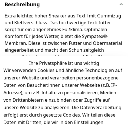
Beschreibung
Extra leichter, hoher Sneaker aus Textil mit Gummizug
und Klettverschluss. Das hochwertige Textilfutter
sorgt für ein angenehmes Fußklima. Optimalen
Komfort für jedes Wetter, bietet die Sympatex®-
Membran. Diese ist zwischen Futter und Obermaterial
eingearbeitet und macht den Schuh zeitgleich
wasserdicht, atmungsaktiv und winddicht. Die
Ihre Privatsphäre ist uns wichtig
herausnehmbare Einlage macht es kinderleicht, die
Wir verwenden Cookies und ähnliche Technologien auf
richtige Schuhgröße auszuwählen. Richter
Kinderschuhe - Kids shoes since 1893.
unserer Website und verarbeiten personenbezogene
Daten von Besucher:innen unserer Webseite (z.B. IP-
Adresse), um z.B. Inhalte zu personalisieren, Medien
Produktdetails
von Drittanbietern einzubinden oder Zugriffe auf
unsere Website zu analysieren. Die Datenverarbeitung
Kundenrezensionen
erfolgt erst durch gesetzte Cookies. Wir teilen diese
Daten mit Dritten, die wir in den Einstellungen
Durchschnittliche Bewertung