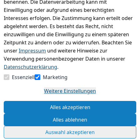
0
benennen. Die Datenverarbeitung kann mit
Einwilligung oder aufgrund eines berechtigten
Basierend auf 0 Bewertung(en)
Interesses erfolgen. Die Zustimmung kann erteilt oder
Bewertung abgeben
abgelehnt werden. Es besteht das Recht, nicht
einzuwilligen und die Einwilligung zu einem späteren
5
( 0 )
Zeitpunkt zu ändern oder zu widerrufen. Beachten Sie
4
( 0 )
unser
Impressum
und weitere Hinweise zur
3
( 0 )
Verwendung personenbezogener Daten in unserer
2
( 0 )
Datenschutzerklärung
.
1
( 0 )
Essenziell
Marketing
Es hat noch niemand eine Bewertung für diesen
Weitere Einstellungen
Artikel abgegeben
Alles akzeptieren
Rechtliche Hinweise – Klicken Sie hier für weitere
Informationen
Alles ablehnen
Auswahl akzeptieren