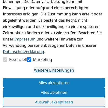
0
benennen. Die Datenverarbeitung kann mit
Einwilligung oder aufgrund eines berechtigten
Basierend auf 0 Bewertung(en)
Interesses erfolgen. Die Zustimmung kann erteilt oder
Bewertung abgeben
abgelehnt werden. Es besteht das Recht, nicht
einzuwilligen und die Einwilligung zu einem späteren
5
( 0 )
Zeitpunkt zu ändern oder zu widerrufen. Beachten Sie
4
( 0 )
unser
Impressum
und weitere Hinweise zur
3
( 0 )
Verwendung personenbezogener Daten in unserer
2
( 0 )
Datenschutzerklärung
.
1
( 0 )
Essenziell
Marketing
Es hat noch niemand eine Bewertung für diesen
Weitere Einstellungen
Artikel abgegeben
Alles akzeptieren
Rechtliche Hinweise – Klicken Sie hier für weitere
Informationen
Alles ablehnen
Auswahl akzeptieren