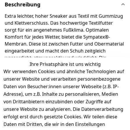
Beschreibung
Extra leichter, hoher Sneaker aus Textil mit Gummizug
und Klettverschluss. Das hochwertige Textilfutter
sorgt für ein angenehmes Fußklima. Optimalen
Komfort für jedes Wetter, bietet die Sympatex®-
Membran. Diese ist zwischen Futter und Obermaterial
eingearbeitet und macht den Schuh zeitgleich
wasserdicht, atmungsaktiv und winddicht. Die
Ihre Privatsphäre ist uns wichtig
herausnehmbare Einlage macht es kinderleicht, die
Wir verwenden Cookies und ähnliche Technologien auf
richtige Schuhgröße auszuwählen. Richter
Kinderschuhe - Kids shoes since 1893.
unserer Website und verarbeiten personenbezogene
Daten von Besucher:innen unserer Webseite (z.B. IP-
Adresse), um z.B. Inhalte zu personalisieren, Medien
Produktdetails
von Drittanbietern einzubinden oder Zugriffe auf
unsere Website zu analysieren. Die Datenverarbeitung
Kundenrezensionen
erfolgt erst durch gesetzte Cookies. Wir teilen diese
Daten mit Dritten, die wir in den Einstellungen
Durchschnittliche Bewertung