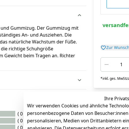
versandfer
luss und Gummizug. Der Gummizug mit
tständiges An- und Ausziehen. Die
t das natürliche Wachstum der Füße.
Zur Wunsch
 die richtige Schuhgröße
um Gewicht beim Tragen an. Richter
*
inkl. ges. MwSt
zz
Ihre Privat
Wir verwenden Cookies und ähnliche Technolo
personenbezogene Daten von Besucher:innen un
( 0 )
( 0 )
personalisieren, Medien von Drittanbietern ei
( 0 )
analysieren. Die Datenverarbeitung erfolgt ers