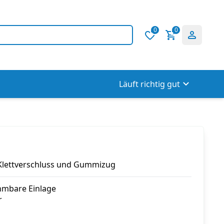
0
0
Läuft richtig gut
Klettverschluss und Gummizug
mbare Einlage
r