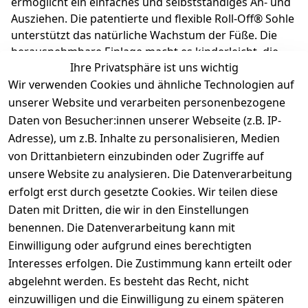
ermöglicht ein einfaches und selbstständiges An- und
Ausziehen. Die patentierte und flexible Roll-Off® Sohle
unterstützt das natürliche Wachstum der Füße. Die
herausnehmbare Einlage macht es kinderleicht, die
Ihre Privatsphäre ist uns wichtig
richtige Schuhgröße auszuwählen. Durch die
Wir verwenden Cookies und ähnliche Technologien auf
federleichte Sohle fällt kaum Gewicht beim Tragen
an. Richter Kinderschuhe - Kids shoes since 1893.
unserer Website und verarbeiten personenbezogene
Daten von Besucher:innen unserer Webseite (z.B. IP-
Adresse), um z.B. Inhalte zu personalisieren, Medien
Produktdetails
von Drittanbietern einzubinden oder Zugriffe auf
unsere Website zu analysieren. Die Datenverarbeitung
Kundenrezensionen
erfolgt erst durch gesetzte Cookies. Wir teilen diese
Daten mit Dritten, die wir in den Einstellungen
Durchschnittliche Bewertung
0
benennen. Die Datenverarbeitung kann mit
Einwilligung oder aufgrund eines berechtigten
Basierend auf 0 Bewertung(en)
Interesses erfolgen. Die Zustimmung kann erteilt oder
Bewertung abgeben
abgelehnt werden. Es besteht das Recht, nicht
einzuwilligen und die Einwilligung zu einem späteren
5
( 0 )