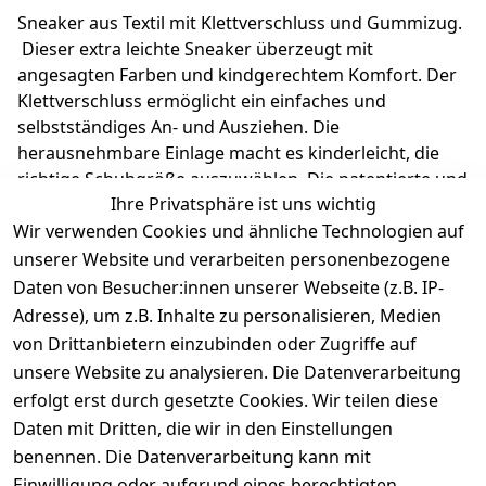
Sneaker aus Textil mit Klettverschluss und Gummizug.
Dieser extra leichte Sneaker überzeugt mit
angesagten Farben und kindgerechtem Komfort. Der
Klettverschluss ermöglicht ein einfaches und
selbstständiges An- und Ausziehen. Die
herausnehmbare Einlage macht es kinderleicht, die
richtige Schuhgröße auszuwählen. Die patentierte und
Ihre Privatsphäre ist uns wichtig
flexible Roll-Off® Sohle unterstützt das natürliche
Wir verwenden Cookies und ähnliche Technologien auf
Wachstum der Füße und ist extra leicht. Richter
Kinderschuhe - Kids shoes since 1893.
unserer Website und verarbeiten personenbezogene
Daten von Besucher:innen unserer Webseite (z.B. IP-
Adresse), um z.B. Inhalte zu personalisieren, Medien
Produktdetails
von Drittanbietern einzubinden oder Zugriffe auf
unsere Website zu analysieren. Die Datenverarbeitung
Kundenrezensionen
erfolgt erst durch gesetzte Cookies. Wir teilen diese
Daten mit Dritten, die wir in den Einstellungen
Durchschnittliche Bewertung
0
benennen. Die Datenverarbeitung kann mit
Einwilligung oder aufgrund eines berechtigten