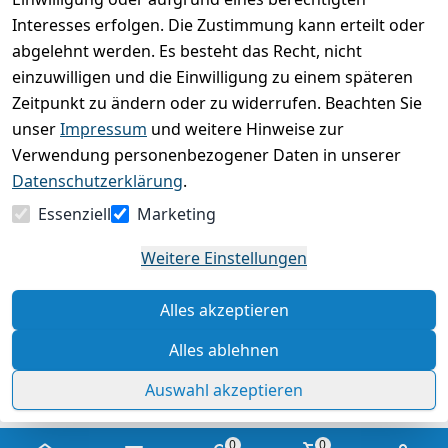
Basierend auf 0 Bewertung(en)
Interesses erfolgen. Die Zustimmung kann erteilt oder
Bewertung abgeben
abgelehnt werden. Es besteht das Recht, nicht
einzuwilligen und die Einwilligung zu einem späteren
5
( 0 )
Zeitpunkt zu ändern oder zu widerrufen. Beachten Sie
4
( 0 )
unser
Impressum
und weitere Hinweise zur
3
( 0 )
Verwendung personenbezogener Daten in unserer
2
( 0 )
Datenschutzerklärung
.
1
( 0 )
Essenziell
Marketing
Es hat noch niemand eine Bewertung für diesen
Weitere Einstellungen
Artikel abgegeben
Alles akzeptieren
Rechtliche Hinweise – Klicken Sie hier für weitere
Informationen
Alles ablehnen
Auswahl akzeptieren
0
0