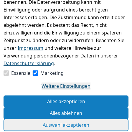
0
benennen. Die Datenverarbeitung kann mit
Einwilligung oder aufgrund eines berechtigten
Basierend auf 0 Bewertung(en)
Interesses erfolgen. Die Zustimmung kann erteilt oder
Bewertung abgeben
abgelehnt werden. Es besteht das Recht, nicht
einzuwilligen und die Einwilligung zu einem späteren
5
( 0 )
Zeitpunkt zu ändern oder zu widerrufen. Beachten Sie
4
( 0 )
unser
Impressum
und weitere Hinweise zur
3
( 0 )
Verwendung personenbezogener Daten in unserer
2
( 0 )
Datenschutzerklärung
.
1
( 0 )
Essenziell
Marketing
Es hat noch niemand eine Bewertung für diesen
Weitere Einstellungen
Artikel abgegeben
Alles akzeptieren
Rechtliche Hinweise – Klicken Sie hier für weitere
Informationen
Alles ablehnen
Auswahl akzeptieren