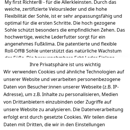
My first Richter® - für die Allerkleinsten. Durch das
weiche, zertifizierte Veloursleder und die hohe
Flexibilität der Sohle, ist er sehr anpassungsfähig und
optimal für die ersten Schritte. Die hoch gezogene
Sohle schützt besonders die empfindlichen Zehen. Das
hochwertige, weiche Lederfutter sorgt für ein
angenehmes Fußklima. Die patentierte und flexible
Roll-Off® Sohle unterstützt das natürliche Wachstum
der Füße. Die herausnehmbare Echt Leder Einlage
Ihre Privatsphäre ist uns wichtig
macht es kinderleicht, die richtige Schuhgröße
Wir verwenden Cookies und ähnliche Technologien auf
auszuwählen. Richter Kinderschuhe - Kids shoes since
1893.
unserer Website und verarbeiten personenbezogene
Daten von Besucher:innen unserer Webseite (z.B. IP-
Adresse), um z.B. Inhalte zu personalisieren, Medien
Produktdetails
von Drittanbietern einzubinden oder Zugriffe auf
unsere Website zu analysieren. Die Datenverarbeitung
Kundenrezensionen
erfolgt erst durch gesetzte Cookies. Wir teilen diese
Daten mit Dritten, die wir in den Einstellungen
Durchschnittliche Bewertung