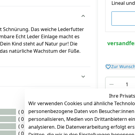
Lineal und 
mit Schnürung. Das weiche Lederfutter
mbare Echt Leder Einlage macht es
versandfer
Dein Kind steht auf Natur pur! Die
t das natürliche Wachstum der Füße.
Zur Wunsch
Ihre Privat
*
inkl. ges. MwSt
zz
Wir verwenden Cookies und ähnliche Technolo
personenbezogene Daten von Besucher:innen un
( 0 )
( 0 )
personalisieren, Medien von Drittanbietern ei
( 0 )
analysieren. Die Datenverarbeitung erfolgt ers
( 0 )
Dritten, die wir in den Einstellungen benenne