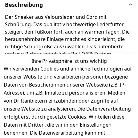
Beschreibung
Der Sneaker aus Veloursleder und Cord mit
Schnürung. Das qualitativ hochwertige Lederfutter
steigert den Fußkomfort, auch an warmen Tagen. Die
herausnehmbare Einlage macht es kinderleicht, die
richtige Schuhgröße auszuwählen. Das patentierte
und von Richter entwickelte Roll-Off®-System
Ihre Privatsphäre ist uns wichtig
garantiert eine flexible Sohle, die das natürliche
Wir verwenden Cookies und ähnliche Technologien auf
Wachstum der Füße unterstützt. Richter Kinderschuhe
- Kids shoes since 1893.
unserer Website und verarbeiten personenbezogene
Daten von Besucher:innen unserer Webseite (z.B. IP-
Adresse), um z.B. Inhalte zu personalisieren, Medien
Produktdetails
von Drittanbietern einzubinden oder Zugriffe auf
unsere Website zu analysieren. Die Datenverarbeitung
Kundenrezensionen
erfolgt erst durch gesetzte Cookies. Wir teilen diese
Daten mit Dritten, die wir in den Einstellungen
Durchschnittliche Bewertung
0
benennen. Die Datenverarbeitung kann mit