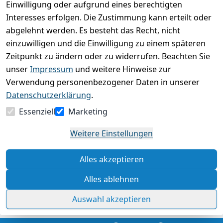
Einwilligung oder aufgrund eines berechtigten
Basierend auf 0 Bewertung(en)
Interesses erfolgen. Die Zustimmung kann erteilt oder
Bewertung abgeben
abgelehnt werden. Es besteht das Recht, nicht
einzuwilligen und die Einwilligung zu einem späteren
5
( 0 )
Zeitpunkt zu ändern oder zu widerrufen. Beachten Sie
4
( 0 )
unser
Impressum
und weitere Hinweise zur
3
( 0 )
Verwendung personenbezogener Daten in unserer
2
( 0 )
Datenschutzerklärung
.
1
( 0 )
Essenziell
Marketing
Es hat noch niemand eine Bewertung für diesen
Weitere Einstellungen
Artikel abgegeben
Alles akzeptieren
Rechtliche Hinweise – Klicken Sie hier für weitere
Informationen
Alles ablehnen
Auswahl akzeptieren