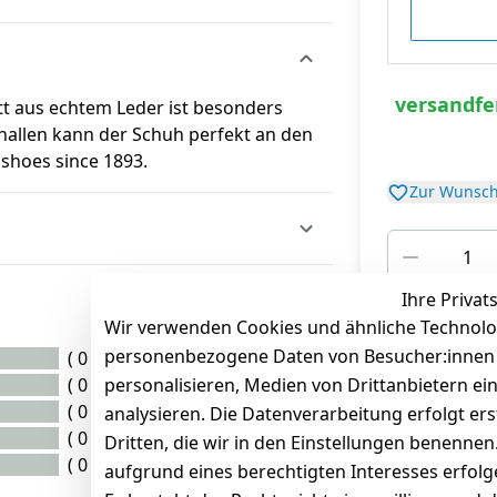
versandfer
ett aus echtem Leder ist besonders
nallen kann der Schuh perfekt an den
shoes since 1893.
Zur Wunsch
Ihre Privat
*
inkl. ges. MwSt
zz
Wir verwenden Cookies und ähnliche Technolo
personenbezogene Daten von Besucher:innen un
( 0 )
( 0 )
personalisieren, Medien von Drittanbietern ei
( 0 )
analysieren. Die Datenverarbeitung erfolgt ers
( 0 )
Dritten, die wir in den Einstellungen benenne
( 0 )
aufgrund eines berechtigten Interesses erfol