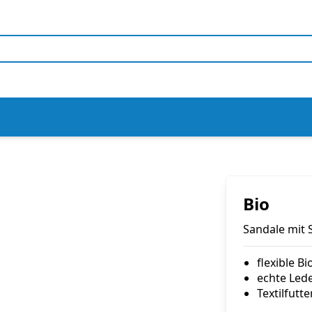
Bio
Sandale mit 
flexible B
echte Led
Textilfutte