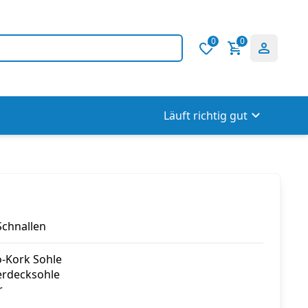
0
0
Läuft richtig gut
Schnallen
io-Kork Sohle
erdecksohle
r