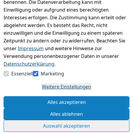
0
benennen. Die Datenverarbeitung kann mit
Einwilligung oder aufgrund eines berechtigten
Basierend auf 0 Bewertung(en)
Interesses erfolgen. Die Zustimmung kann erteilt oder
Bewertung abgeben
abgelehnt werden. Es besteht das Recht, nicht
einzuwilligen und die Einwilligung zu einem späteren
5
( 0 )
Zeitpunkt zu ändern oder zu widerrufen. Beachten Sie
4
( 0 )
unser
Impressum
und weitere Hinweise zur
3
( 0 )
Verwendung personenbezogener Daten in unserer
2
( 0 )
Datenschutzerklärung
.
1
( 0 )
Essenziell
Marketing
Es hat noch niemand eine Bewertung für diesen
Weitere Einstellungen
Artikel abgegeben
Alles akzeptieren
Rechtliche Hinweise – Klicken Sie hier für weitere
Informationen
Alles ablehnen
Auswahl akzeptieren