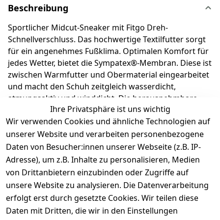
Beschreibung
Sportlicher Midcut-Sneaker mit Fitgo Dreh-
Schnellverschluss. Das hochwertige Textilfutter sorgt
für ein angenehmes Fußklima. Optimalen Komfort für
jedes Wetter, bietet die Sympatex®-Membran. Diese ist
zwischen Warmfutter und Obermaterial eingearbeitet
und macht den Schuh zeitgleich wasserdicht,
atmungsaktiv und winddicht. Die herausnehmbare
Ihre Privatsphäre ist uns wichtig
Einlage macht es kinderleicht, die richtige Schuhgröße
Wir verwenden Cookies und ähnliche Technologien auf
auszuwählen. Richter Kinderschuhe - Kids shoes since
1893.
unserer Website und verarbeiten personenbezogene
Daten von Besucher:innen unserer Webseite (z.B. IP-
Adresse), um z.B. Inhalte zu personalisieren, Medien
Produktdetails
von Drittanbietern einzubinden oder Zugriffe auf
unsere Website zu analysieren. Die Datenverarbeitung
Kundenrezensionen
erfolgt erst durch gesetzte Cookies. Wir teilen diese
Daten mit Dritten, die wir in den Einstellungen
Durchschnittliche Bewertung