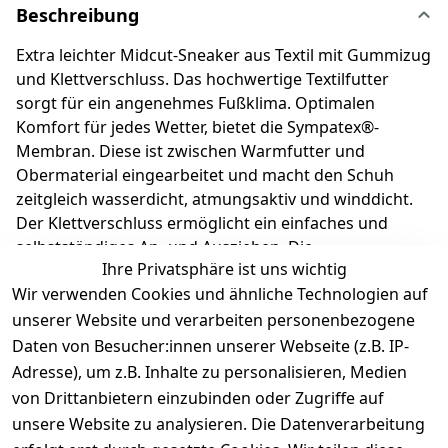
Beschreibung
Extra leichter Midcut-Sneaker aus Textil mit Gummizug
und Klettverschluss. Das hochwertige Textilfutter
sorgt für ein angenehmes Fußklima. Optimalen
Komfort für jedes Wetter, bietet die Sympatex®-
Membran. Diese ist zwischen Warmfutter und
Obermaterial eingearbeitet und macht den Schuh
zeitgleich wasserdicht, atmungsaktiv und winddicht.
Der Klettverschluss ermöglicht ein einfaches und
selbstständiges An- und Ausziehen. Die
Ihre Privatsphäre ist uns wichtig
herausnehmbare Einlage macht es kinderleicht, die
Wir verwenden Cookies und ähnliche Technologien auf
richtige Schuhgröße auszuwählen. Richter
Kinderschuhe - Kids shoes since 1893.
unserer Website und verarbeiten personenbezogene
Daten von Besucher:innen unserer Webseite (z.B. IP-
Adresse), um z.B. Inhalte zu personalisieren, Medien
Produktdetails
von Drittanbietern einzubinden oder Zugriffe auf
unsere Website zu analysieren. Die Datenverarbeitung
Kundenrezensionen