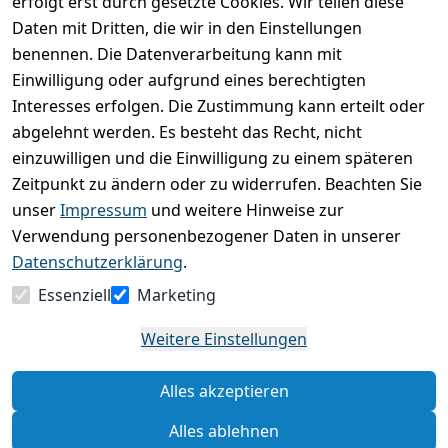
erfolgt erst durch gesetzte Cookies. Wir teilen diese
Daten mit Dritten, die wir in den Einstellungen
Durchschnittliche Bewertung
0
benennen. Die Datenverarbeitung kann mit
Einwilligung oder aufgrund eines berechtigten
Basierend auf 0 Bewertung(en)
Interesses erfolgen. Die Zustimmung kann erteilt oder
Bewertung abgeben
abgelehnt werden. Es besteht das Recht, nicht
einzuwilligen und die Einwilligung zu einem späteren
5
( 0 )
Zeitpunkt zu ändern oder zu widerrufen. Beachten Sie
4
( 0 )
unser
Impressum
und weitere Hinweise zur
3
( 0 )
Verwendung personenbezogener Daten in unserer
2
( 0 )
Datenschutzerklärung
.
1
( 0 )
Essenziell
Marketing
Es hat noch niemand eine Bewertung für diesen
Weitere Einstellungen
Artikel abgegeben
Alles akzeptieren
Rechtliche Hinweise – Klicken Sie hier für weitere
Informationen
Alles ablehnen