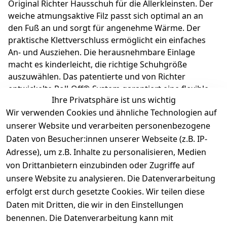
Original Richter Hausschuh für die Allerkleinsten. Der
weiche atmungsaktive Filz passt sich optimal an an
den Fuß an und sorgt für angenehme Wärme. Der
praktische Klettverschluss ermöglicht ein einfaches
An- und Ausziehen. Die herausnehmbare Einlage
macht es kinderleicht, die richtige Schuhgröße
auszuwählen. Das patentierte und von Richter
entwickelte Roll-Off®-System garantiert eine flexible
Ihre Privatsphäre ist uns wichtig
Sohle, die das natürliche Wachstum der Füße
Wir verwenden Cookies und ähnliche Technologien auf
unterstützt. Richter Kinderschuhe - Kids shoes since
1893.
unserer Website und verarbeiten personenbezogene
Daten von Besucher:innen unserer Webseite (z.B. IP-
Adresse), um z.B. Inhalte zu personalisieren, Medien
Produktdetails
von Drittanbietern einzubinden oder Zugriffe auf
unsere Website zu analysieren. Die Datenverarbeitung
Kundenrezensionen
erfolgt erst durch gesetzte Cookies. Wir teilen diese
Daten mit Dritten, die wir in den Einstellungen
Durchschnittliche Bewertung
0
benennen. Die Datenverarbeitung kann mit