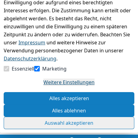
Einwilligung oder aufgrund eines berechtigten
Basierend auf 0 Bewertung(en)
Interesses erfolgen. Die Zustimmung kann erteilt oder
Bewertung abgeben
abgelehnt werden. Es besteht das Recht, nicht
einzuwilligen und die Einwilligung zu einem späteren
5
( 0 )
Zeitpunkt zu ändern oder zu widerrufen. Beachten Sie
4
( 0 )
unser
Impressum
und weitere Hinweise zur
3
( 0 )
Verwendung personenbezogener Daten in unserer
2
( 0 )
Datenschutzerklärung
.
1
( 0 )
Essenziell
Marketing
Es hat noch niemand eine Bewertung für diesen
Weitere Einstellungen
Artikel abgegeben
Alles akzeptieren
Rechtliche Hinweise – Klicken Sie hier für weitere
Informationen
Alles ablehnen
Auswahl akzeptieren