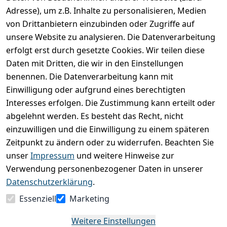
Adresse), um z.B. Inhalte zu personalisieren, Medien
Produktdetails
von Drittanbietern einzubinden oder Zugriffe auf
unsere Website zu analysieren. Die Datenverarbeitung
Kundenrezensionen
erfolgt erst durch gesetzte Cookies. Wir teilen diese
Daten mit Dritten, die wir in den Einstellungen
Durchschnittliche Bewertung
0
benennen. Die Datenverarbeitung kann mit
Einwilligung oder aufgrund eines berechtigten
Basierend auf 0 Bewertung(en)
Interesses erfolgen. Die Zustimmung kann erteilt oder
Bewertung abgeben
abgelehnt werden. Es besteht das Recht, nicht
einzuwilligen und die Einwilligung zu einem späteren
5
( 0 )
Zeitpunkt zu ändern oder zu widerrufen. Beachten Sie
4
( 0 )
unser
Impressum
und weitere Hinweise zur
3
( 0 )
Verwendung personenbezogener Daten in unserer
2
( 0 )
Datenschutzerklärung
.
1
( 0 )
Essenziell
Marketing
Es hat noch niemand eine Bewertung für diesen
Weitere Einstellungen
Artikel abgegeben