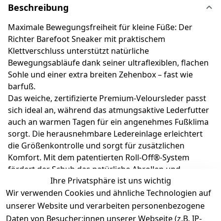
Beschreibung
Maximale Bewegungsfreiheit für kleine Füße: Der
Richter Barefoot Sneaker mit praktischem
Klettverschluss unterstützt natürliche
Bewegungsabläufe dank seiner ultraflexiblen, flachen
Sohle und einer extra breiten Zehenbox – fast wie
barfuß.
Das weiche, zertifizierte Premium-Veloursleder passt
sich ideal an, während das atmungsaktive Lederfutter
auch an warmen Tagen für ein angenehmes Fußklima
sorgt. Die herausnehmbare Ledereinlage erleichtert
die Größenkontrolle und sorgt für zusätzlichen
Komfort. Mit dem patentierten Roll-Off®-System
fördert der Schuh das natürliche Abrollen und
Ihre Privatsphäre ist uns wichtig
gesunde Wachstum junger Füße – ideal für erste
Wir verwenden Cookies und ähnliche Technologien auf
Schritte und aktive Abenteuer. Richter Kinderschuhe -
Kids shoes since 1893.
unserer Website und verarbeiten personenbezogene
Daten von Besucher:innen unserer Webseite (z.B. IP-