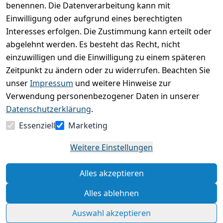
0
benennen. Die Datenverarbeitung kann mit
Einwilligung oder aufgrund eines berechtigten
Basierend auf 0 Bewertung(en)
Interesses erfolgen. Die Zustimmung kann erteilt oder
Bewertung abgeben
abgelehnt werden. Es besteht das Recht, nicht
einzuwilligen und die Einwilligung zu einem späteren
5
( 0 )
Zeitpunkt zu ändern oder zu widerrufen. Beachten Sie
4
( 0 )
unser
Impressum
und weitere Hinweise zur
3
( 0 )
Verwendung personenbezogener Daten in unserer
2
( 0 )
Datenschutzerklärung
.
1
( 0 )
Essenziell
Marketing
Es hat noch niemand eine Bewertung für diesen
Weitere Einstellungen
Artikel abgegeben
Alles akzeptieren
Rechtliche Hinweise – Klicken Sie hier für weitere
Informationen
Alles ablehnen
Auswahl akzeptieren