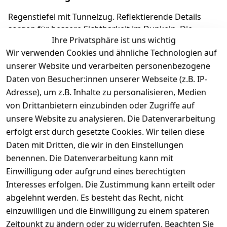
Regenstiefel mit Tunnelzug. Reflektierende Details
sorgen für bessere Sichtbarkeit im Dunkeln. Die
Ihre Privatsphäre ist uns wichtig
herausnehmbare Einlage macht es kinderleicht, die
Wir verwenden Cookies und ähnliche Technologien auf
richtige Schuhgröße auszuwählen. Richter
Kinderschuhe - Kids Shoes since 1893.
unserer Website und verarbeiten personenbezogene
Daten von Besucher:innen unserer Webseite (z.B. IP-
Adresse), um z.B. Inhalte zu personalisieren, Medien
Produktdetails
von Drittanbietern einzubinden oder Zugriffe auf
unsere Website zu analysieren. Die Datenverarbeitung
Kundenrezensionen
erfolgt erst durch gesetzte Cookies. Wir teilen diese
Daten mit Dritten, die wir in den Einstellungen
Durchschnittliche Bewertung
0
benennen. Die Datenverarbeitung kann mit
Einwilligung oder aufgrund eines berechtigten
Basierend auf 0 Bewertung(en)
Interesses erfolgen. Die Zustimmung kann erteilt oder
Bewertung abgeben
abgelehnt werden. Es besteht das Recht, nicht
einzuwilligen und die Einwilligung zu einem späteren
5
( 0 )
Zeitpunkt zu ändern oder zu widerrufen. Beachten Sie