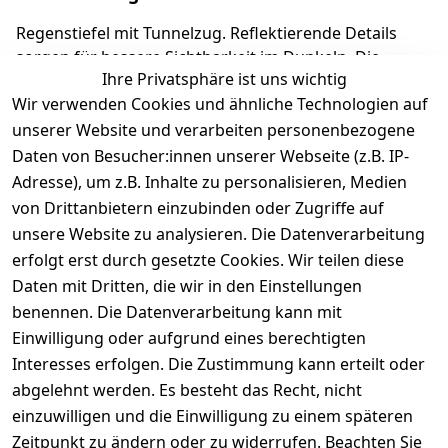
Regenstiefel mit Tunnelzug. Reflektierende Details
sorgen für bessere Sichtbarkeit im Dunkeln. Die
Ihre Privatsphäre ist uns wichtig
herausnehmbare Einlage macht es kinderleicht, die
Wir verwenden Cookies und ähnliche Technologien auf
richtige Schuhgröße auszuwählen. Richter
Kinderschuhe - Kids Shoes since 1893.
unserer Website und verarbeiten personenbezogene
Daten von Besucher:innen unserer Webseite (z.B. IP-
Adresse), um z.B. Inhalte zu personalisieren, Medien
Produktdetails
von Drittanbietern einzubinden oder Zugriffe auf
unsere Website zu analysieren. Die Datenverarbeitung
Kundenrezensionen
erfolgt erst durch gesetzte Cookies. Wir teilen diese
Daten mit Dritten, die wir in den Einstellungen
Durchschnittliche Bewertung
0
benennen. Die Datenverarbeitung kann mit
Einwilligung oder aufgrund eines berechtigten
Basierend auf 0 Bewertung(en)
Interesses erfolgen. Die Zustimmung kann erteilt oder
Bewertung abgeben
abgelehnt werden. Es besteht das Recht, nicht
einzuwilligen und die Einwilligung zu einem späteren
5
( 0 )
Zeitpunkt zu ändern oder zu widerrufen. Beachten Sie