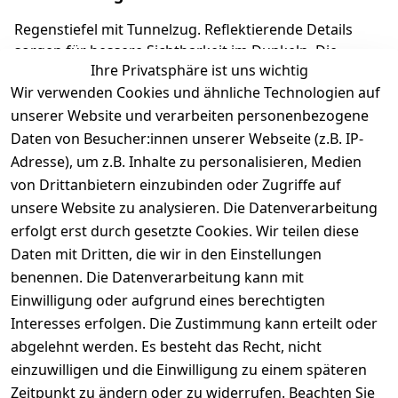
Regenstiefel mit Tunnelzug. Reflektierende Details
sorgen für bessere Sichtbarkeit im Dunkeln. Die
Ihre Privatsphäre ist uns wichtig
herausnehmbare Einlage macht es kinderleicht, die
Wir verwenden Cookies und ähnliche Technologien auf
richtige Schuhgröße auszuwählen. Richter
Kinderschuhe - Kids Shoes since 1893.
unserer Website und verarbeiten personenbezogene
Daten von Besucher:innen unserer Webseite (z.B. IP-
Adresse), um z.B. Inhalte zu personalisieren, Medien
Produktdetails
von Drittanbietern einzubinden oder Zugriffe auf
unsere Website zu analysieren. Die Datenverarbeitung
Kundenrezensionen
erfolgt erst durch gesetzte Cookies. Wir teilen diese
Daten mit Dritten, die wir in den Einstellungen
Durchschnittliche Bewertung
0
benennen. Die Datenverarbeitung kann mit
Einwilligung oder aufgrund eines berechtigten
Basierend auf 0 Bewertung(en)
Interesses erfolgen. Die Zustimmung kann erteilt oder
Bewertung abgeben
abgelehnt werden. Es besteht das Recht, nicht
einzuwilligen und die Einwilligung zu einem späteren
5
( 0 )
Zeitpunkt zu ändern oder zu widerrufen. Beachten Sie