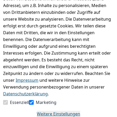
Adresse), um z.B. Inhalte zu personalisieren, Medien
Produktdetails
von Drittanbietern einzubinden oder Zugriffe auf
unsere Website zu analysieren. Die Datenverarbeitung
Kundenrezensionen
erfolgt erst durch gesetzte Cookies. Wir teilen diese
Daten mit Dritten, die wir in den Einstellungen
Durchschnittliche Bewertung
0
benennen. Die Datenverarbeitung kann mit
Einwilligung oder aufgrund eines berechtigten
Basierend auf 0 Bewertung(en)
Interesses erfolgen. Die Zustimmung kann erteilt oder
Bewertung abgeben
abgelehnt werden. Es besteht das Recht, nicht
einzuwilligen und die Einwilligung zu einem späteren
5
( 0 )
Zeitpunkt zu ändern oder zu widerrufen. Beachten Sie
4
( 0 )
unser
Impressum
und weitere Hinweise zur
3
( 0 )
Verwendung personenbezogener Daten in unserer
2
( 0 )
Datenschutzerklärung
.
1
( 0 )
Essenziell
Marketing
Es hat noch niemand eine Bewertung für diesen
Weitere Einstellungen
Artikel abgegeben