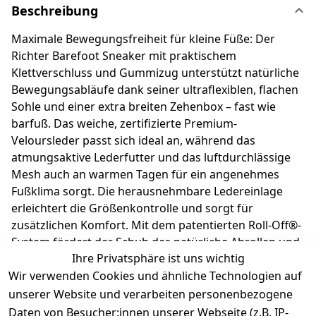
Beschreibung
Maximale Bewegungsfreiheit für kleine Füße: Der
Richter Barefoot Sneaker mit praktischem
Klettverschluss und Gummizug unterstützt natürliche
Bewegungsabläufe dank seiner ultraflexiblen, flachen
Sohle und einer extra breiten Zehenbox – fast wie
barfuß. Das weiche, zertifizierte Premium-
Veloursleder passt sich ideal an, während das
atmungsaktive Lederfutter und das luftdurchlässige
Mesh auch an warmen Tagen für ein angenehmes
Fußklima sorgt. Die herausnehmbare Ledereinlage
erleichtert die Größenkontrolle und sorgt für
zusätzlichen Komfort. Mit dem patentierten Roll-Off®-
System fördert der Schuh das natürliche Abrollen und
Ihre Privatsphäre ist uns wichtig
gesunde Wachstum junger Füße – ideal für erste
Wir verwenden Cookies und ähnliche Technologien auf
Schritte und aktive Abenteuer. Richter Kinderschuhe -
Kids shoes since 1893.
unserer Website und verarbeiten personenbezogene
Daten von Besucher:innen unserer Webseite (z.B. IP-