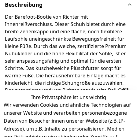
Beschreibung
Der Barefoot-Bootie von Richter mit
Innenreißverschluss. Dieser Schuh bietet durch eine
breite Zehenkappe und eine flache, noch flexiblere
Laufsohle uneingeschränkte Bewegungsfreiheit für
kleine Füße. Durch das weiche, zertifizierte Premium
Nubukleder und die hohe Flexibilität der Sohle, ist er
sehr anspassungsfähig und optimal für die ersten
Schritte. Das kuschelweiche Plüschfutter sorgt für
warme Füße. Die herausnehmbare Einlage macht es
kinderleicht, die richtige Schuhgröße auszuwählen.
Das patentierte und von Richter entwickelte Roll-Off®-
Ihre Privatsphäre ist uns wichtig
System garantiert eine flexible Sohle, die das
Wir verwenden Cookies und ähnliche Technologien auf
natürliche Wachstum der Füße unterstützt. Richter
Kinderschuhe - Kids shoes since 1893.
unserer Website und verarbeiten personenbezogene
Daten von Besucher:innen unserer Webseite (z.B. IP-
Adresse), um z.B. Inhalte zu personalisieren, Medien
Produktdetails
von Drittanbietern einzubinden oder Zugriffe auf