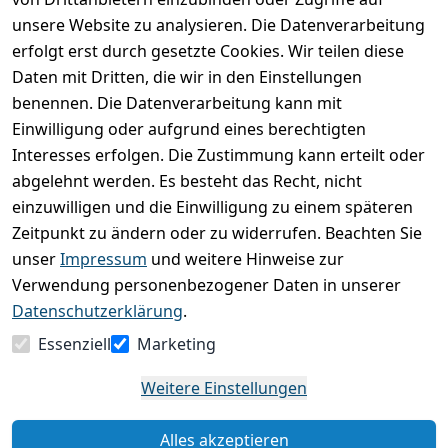
unsere Website zu analysieren. Die Datenverarbeitung
Kundenrezensionen
erfolgt erst durch gesetzte Cookies. Wir teilen diese
Daten mit Dritten, die wir in den Einstellungen
Durchschnittliche Bewertung
0
benennen. Die Datenverarbeitung kann mit
Einwilligung oder aufgrund eines berechtigten
Basierend auf 0 Bewertung(en)
Interesses erfolgen. Die Zustimmung kann erteilt oder
Bewertung abgeben
abgelehnt werden. Es besteht das Recht, nicht
einzuwilligen und die Einwilligung zu einem späteren
5
( 0 )
Zeitpunkt zu ändern oder zu widerrufen. Beachten Sie
4
( 0 )
unser
Impressum
und weitere Hinweise zur
3
( 0 )
Verwendung personenbezogener Daten in unserer
2
( 0 )
Datenschutzerklärung
.
1
( 0 )
Essenziell
Marketing
Es hat noch niemand eine Bewertung für diesen
Weitere Einstellungen
Artikel abgegeben
Alles akzeptieren