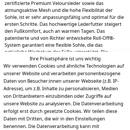
zertifizierte Premium Veloursleder sowie das
atmungsaktive Mesh und die hohe Flexibilität der
Sohle, ist er sehr anpassungsfähig und optimal für die
ersten Schritte. Das hochwertige Lederfutter steigert
den Fußkomfort, auch an warmen Tagen. Das
patentierte und von Richter entwickelte Roll-Off®-
System garantiert eine flexible Sohle, die das
natürliche Wachstum der Füße unterstützt. Die
Ihre Privatsphäre ist uns wichtig
herausnehmbare Einlage macht es kinderleicht, die
Wir verwenden Cookies und ähnliche Technologien auf
richtige Schuhgröße auszuwählen. Richter
Kinderschuhe - Kids shoes since 1893.
unserer Website und verarbeiten personenbezogene
Daten von Besucher:innen unserer Webseite (z.B. IP-
Adresse), um z.B. Inhalte zu personalisieren, Medien
Produktdetails
von Drittanbietern einzubinden oder Zugriffe auf
unsere Website zu analysieren. Die Datenverarbeitung
Kundenrezensionen
erfolgt erst durch gesetzte Cookies. Wir teilen diese
Daten mit Dritten, die wir in den Einstellungen
Durchschnittliche Bewertung
0
benennen. Die Datenverarbeitung kann mit