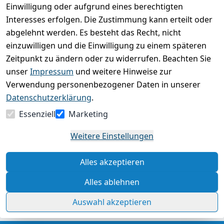
Einwilligung oder aufgrund eines berechtigten
Basierend auf 0 Bewertung(en)
Interesses erfolgen. Die Zustimmung kann erteilt oder
Bewertung abgeben
abgelehnt werden. Es besteht das Recht, nicht
einzuwilligen und die Einwilligung zu einem späteren
5
( 0 )
Zeitpunkt zu ändern oder zu widerrufen. Beachten Sie
4
( 0 )
unser
Impressum
und weitere Hinweise zur
3
( 0 )
Verwendung personenbezogener Daten in unserer
2
( 0 )
Datenschutzerklärung
.
1
( 0 )
Essenziell
Marketing
Es hat noch niemand eine Bewertung für diesen
Weitere Einstellungen
Artikel abgegeben
Alles akzeptieren
Rechtliche Hinweise – Klicken Sie hier für weitere
Informationen
Alles ablehnen
Auswahl akzeptieren