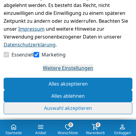
Bewertung abgeben
abgelehnt werden. Es besteht das Recht, nicht
einzuwilligen und die Einwilligung zu einem späteren
5
( 0 )
Zeitpunkt zu ändern oder zu widerrufen. Beachten Sie
4
( 0 )
unser
Impressum
und weitere Hinweise zur
3
( 0 )
Verwendung personenbezogener Daten in unserer
2
( 0 )
Datenschutzerklärung
.
1
( 0 )
Essenziell
Marketing
Es hat noch niemand eine Bewertung für diesen
Weitere Einstellungen
Artikel abgegeben
Alles akzeptieren
Rechtliche Hinweise – Klicken Sie hier für weitere
Informationen
Alles ablehnen
Auswahl akzeptieren
0
0
Startseite
Artikel
Wunschliste
Warenkorb
Einloggen