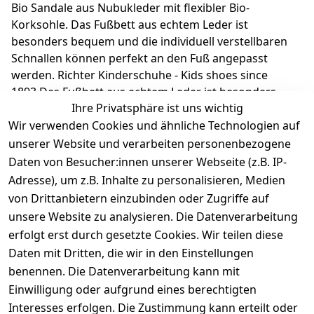
Bio Sandale aus Nubukleder mit flexibler Bio-
Korksohle. Das Fußbett aus echtem Leder ist
besonders bequem und die individuell verstellbaren
Schnallen können perfekt an den Fuß angepasst
werden. Richter Kinderschuhe - Kids shoes since
1893.Das Fußbett aus echtem Leder ist besonders
Ihre Privatsphäre ist uns wichtig
bequem und die individuell verstellbaren Schnallen
Wir verwenden Cookies und ähnliche Technologien auf
können perfekt an den Fuß angepasst werden. Richter
Kinderschuhe - Kids shoes since 1893.
unserer Website und verarbeiten personenbezogene
Daten von Besucher:innen unserer Webseite (z.B. IP-
Adresse), um z.B. Inhalte zu personalisieren, Medien
Produktdetails
von Drittanbietern einzubinden oder Zugriffe auf
unsere Website zu analysieren. Die Datenverarbeitung
Kundenrezensionen
erfolgt erst durch gesetzte Cookies. Wir teilen diese
Daten mit Dritten, die wir in den Einstellungen
Durchschnittliche Bewertung
0
benennen. Die Datenverarbeitung kann mit
Einwilligung oder aufgrund eines berechtigten
Basierend auf 0 Bewertung(en)
Interesses erfolgen. Die Zustimmung kann erteilt oder