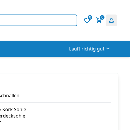
0
0
Läuft richtig gut
Schnallen
io-Kork Sohle
erdecksohle
r