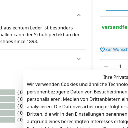
versandfer
ett aus echtem Leder ist besonders
nallen kann der Schuh perfekt an den
shoes since 1893.
Zur Wunsch
Ihre Privat
*
inkl. ges. MwSt
zz
Wir verwenden Cookies und ähnliche Technolo
personenbezogene Daten von Besucher:innen un
( 0 )
( 0 )
personalisieren, Medien von Drittanbietern ei
( 0 )
analysieren. Die Datenverarbeitung erfolgt ers
( 0 )
Dritten, die wir in den Einstellungen benenne
( 0 )
aufgrund eines berechtigten Interesses erfol