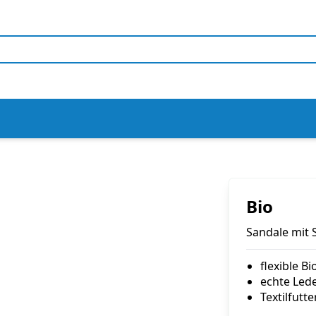
Bio
Sandale mit 
flexible B
echte Led
Textilfutte