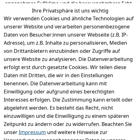
angenehmes Fußklima und die herausnehmbare Echt
Ihre Privatsphäre ist uns wichtig
Leder Einlage macht es kinderleicht, die richtige
Wir verwenden Cookies und ähnliche Technologien auf
Schuhgröße auszuwählen. Richter Kinderschuhe - Kids
shoes since 1893.
unserer Website und verarbeiten personenbezogene
Daten von Besucher:innen unserer Webseite (z.B. IP-
Adresse), um z.B. Inhalte zu personalisieren, Medien
Produktdetails
von Drittanbietern einzubinden oder Zugriffe auf
unsere Website zu analysieren. Die Datenverarbeitung
Kundenrezensionen
erfolgt erst durch gesetzte Cookies. Wir teilen diese
Daten mit Dritten, die wir in den Einstellungen
Durchschnittliche Bewertung
0
benennen. Die Datenverarbeitung kann mit
Einwilligung oder aufgrund eines berechtigten
Basierend auf 0 Bewertung(en)
Interesses erfolgen. Die Zustimmung kann erteilt oder
Bewertung abgeben
abgelehnt werden. Es besteht das Recht, nicht
einzuwilligen und die Einwilligung zu einem späteren
5
( 0 )
Zeitpunkt zu ändern oder zu widerrufen. Beachten Sie
4
( 0 )
unser
Impressum
und weitere Hinweise zur
3
( 0 )