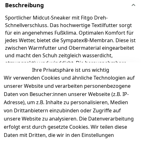
Beschreibung
Sportlicher Midcut-Sneaker mit Fitgo Dreh-
Schnellverschluss. Das hochwertige Textilfutter sorgt
für ein angenehmes Fußklima. Optimalen Komfort für
jedes Wetter, bietet die Sympatex®-Membran. Diese ist
zwischen Warmfutter und Obermaterial eingearbeitet
und macht den Schuh zeitgleich wasserdicht,
atmungsaktiv und winddicht. Die herausnehmbare
Ihre Privatsphäre ist uns wichtig
Einlage macht es kinderleicht, die richtige Schuhgröße
Wir verwenden Cookies und ähnliche Technologien auf
auszuwählen. Richter Kinderschuhe - Kids shoes since
1893.
unserer Website und verarbeiten personenbezogene
Daten von Besucher:innen unserer Webseite (z.B. IP-
Adresse), um z.B. Inhalte zu personalisieren, Medien
Produktdetails
von Drittanbietern einzubinden oder Zugriffe auf
unsere Website zu analysieren. Die Datenverarbeitung
Kundenrezensionen
erfolgt erst durch gesetzte Cookies. Wir teilen diese
Daten mit Dritten, die wir in den Einstellungen
Durchschnittliche Bewertung