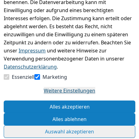
0
benennen. Die Datenverarbeitung kann mit
Einwilligung oder aufgrund eines berechtigten
Basierend auf 0 Bewertung(en)
Interesses erfolgen. Die Zustimmung kann erteilt oder
Bewertung abgeben
abgelehnt werden. Es besteht das Recht, nicht
einzuwilligen und die Einwilligung zu einem späteren
5
( 0 )
Zeitpunkt zu ändern oder zu widerrufen. Beachten Sie
4
( 0 )
unser
Impressum
und weitere Hinweise zur
3
( 0 )
Verwendung personenbezogener Daten in unserer
2
( 0 )
Datenschutzerklärung
.
1
( 0 )
Essenziell
Marketing
Es hat noch niemand eine Bewertung für diesen
Weitere Einstellungen
Artikel abgegeben
Alles akzeptieren
Rechtliche Hinweise – Klicken Sie hier für weitere
Informationen
Alles ablehnen
Auswahl akzeptieren