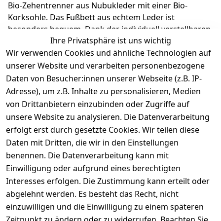
Bio-Zehentrenner aus Nubukleder mit einer Bio-
Korksohle. Das Fußbett aus echtem Leder ist
besonders bequem. Dank der individuell verstellbaren
Ihre Privatsphäre ist uns wichtig
Schnalle kann der Schuh perfekt an den Fuß
Wir verwenden Cookies und ähnliche Technologien auf
angepasst werden. Richter Kinderschuhe - Kids shoes
since 1893.
unserer Website und verarbeiten personenbezogene
Daten von Besucher:innen unserer Webseite (z.B. IP-
Adresse), um z.B. Inhalte zu personalisieren, Medien
Produktdetails
von Drittanbietern einzubinden oder Zugriffe auf
unsere Website zu analysieren. Die Datenverarbeitung
Kundenrezensionen
erfolgt erst durch gesetzte Cookies. Wir teilen diese
Daten mit Dritten, die wir in den Einstellungen
Durchschnittliche Bewertung
0
benennen. Die Datenverarbeitung kann mit
Einwilligung oder aufgrund eines berechtigten
Basierend auf 0 Bewertung(en)
Interesses erfolgen. Die Zustimmung kann erteilt oder
Bewertung abgeben
abgelehnt werden. Es besteht das Recht, nicht
einzuwilligen und die Einwilligung zu einem späteren
5
( 0 )
Zeitpunkt zu ändern oder zu widerrufen. Beachten Sie