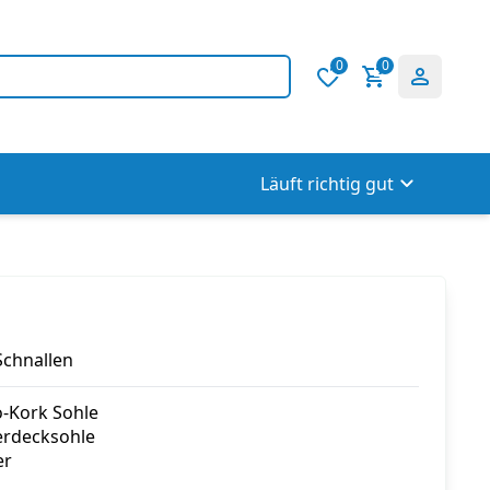
0
0
Läuft richtig gut
Schnallen
io-Kork Sohle
erdecksohle
er