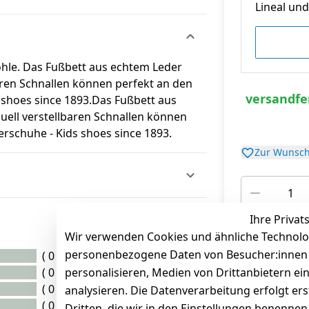
Lineal und 
ohle. Das Fußbett aus echtem Leder
aren Schnallen können perfekt an den
versandfer
 shoes since 1893.Das Fußbett aus
uell verstellbaren Schnallen können
rschuhe - Kids shoes since 1893.
Zur Wunsch
Ihre Privat
*
inkl. ges. MwSt
zz
Wir verwenden Cookies und ähnliche Technolo
personenbezogene Daten von Besucher:innen un
( 0 )
( 0 )
personalisieren, Medien von Drittanbietern ei
( 0 )
analysieren. Die Datenverarbeitung erfolgt ers
( 0 )
Dritten, die wir in den Einstellungen benenne