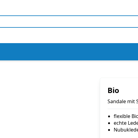
Bio
Sandale mit 
flexible B
echte Led
Nubukled