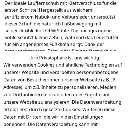
Der ideale Lauflernschuh mit Klettverschluss für die
ersten Schritte! Hergestellt aus weichem,
zertifiziertem Nubuk- und Veloursleder, unterstützt
dieser Schuh die natürlich Fußbewegung mit
seiner flexible Roll-Off® Sohle. Die hochgezogene
Sohle schützt kleine Zehen, während das Lederfutter
für ein angenehmes Fußklima sorgt. Dank der
herausnehmbaren, Echt-Leder-Einlage lässt sich die
Ihre Privatsphäre ist uns wichtig
richtige Größe leicht bestimmen. Dein Kind steht nur
Wir verwenden Cookies und ähnliche Technologien auf
auf Natur pur! Richter Kinderschuhe - Kids shoes since
1893.
unserer Website und verarbeiten personenbezogene
Daten von Besucher:innen unserer Webseite (z.B. IP-
Adresse), um z.B. Inhalte zu personalisieren, Medien
Produktdetails
von Drittanbietern einzubinden oder Zugriffe auf
unsere Website zu analysieren. Die Datenverarbeitung
Kundenrezensionen
erfolgt erst durch gesetzte Cookies. Wir teilen diese
Daten mit Dritten, die wir in den Einstellungen
Durchschnittliche Bewertung
0
benennen. Die Datenverarbeitung kann mit