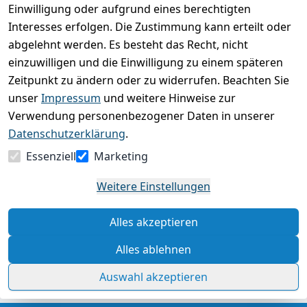
Einwilligung oder aufgrund eines berechtigten
Basierend auf 0 Bewertung(en)
Interesses erfolgen. Die Zustimmung kann erteilt oder
Bewertung abgeben
abgelehnt werden. Es besteht das Recht, nicht
einzuwilligen und die Einwilligung zu einem späteren
5
( 0 )
Zeitpunkt zu ändern oder zu widerrufen. Beachten Sie
4
( 0 )
unser
Impressum
und weitere Hinweise zur
3
( 0 )
Verwendung personenbezogener Daten in unserer
2
( 0 )
Datenschutzerklärung
.
1
( 0 )
Essenziell
Marketing
Es hat noch niemand eine Bewertung für diesen
Weitere Einstellungen
Artikel abgegeben
Alles akzeptieren
Rechtliche Hinweise – Klicken Sie hier für weitere
Informationen
Alles ablehnen
Auswahl akzeptieren